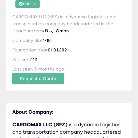
LEVEL 2
CARGOMAX LLC (SFZ) is a dynamic logistics and
transportation company headquartered in the
Salalah Free Zone, Sultanate of Oman. We
Headquarters
صلالة,
Oman
provide comprehensive supply chain solutions
Company Size
1-10
across the GCC region, specializing in customs
Foundation Year
01.01.2021
clearance, port clearance, inland
transportation, warehousing, and container yard
Partners
112
operations. Backed by a highly experienced
Last seen 3 months ago
team with decades of industry expertise,
Request a Quote
CARGOMAX delivers seamless land, sea, air, and
sea–air freight solutions, ensuring reliability,
speed, and cost-efficiency for our clients. Our
mission is to move the GCC — one load at a time
— by building trusted partnerships and offering
About Company:
tailor-made logistics solutions that empower
businesses to thrive. Core Services: Customs &
CARGOMAX LLC (SFZ)
is a dynamic logistics
Port Clearance Local & GCC Transportation
and transportation company headquartered
Warehousing & Container Yard Management