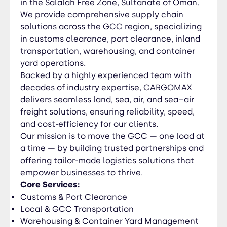
in the Salalah Free Zone, Sultanate of Oman.
Sea, Air, and Sea–Air Freight Solutions Civil Works
We provide comprehensive supply chain
(Kerbstone & Interlock Projects) نبذة عن شركة
solutions across the GCC region, specializing
كارجوماكس (المنطقة الحرة بصلالة) كارجوماكس ش.ذ.م.م
in customs clearance, port clearance, inland
(المنطقة الحرة بصلالة) هي شركة لوجستية رائدة مقرها في
transportation, warehousing, and container
المنطقة الحرة بصلالة، سلطنة عُمان، تقدم حلولاً متكاملة
yard operations.
لسلاسل الإمداد في دول مجلس التعاون الخليجي. نحن
Backed by a highly experienced team with
متخصصون في التخليص الجمركي وتخليص الموانئ والنقل
decades of industry expertise, CARGOMAX
البري والتخزين وإدارة ساحات الحاويات. يقود فريق
delivers seamless land, sea, air, and sea–air
كارجوماكس نخبة من الخبراء ذوي الخبرة الطويلة في قطاع
freight solutions, ensuring reliability, speed,
النقل والخدمات اللوجستية، مما يضمن تقديم حلول شحن
and cost-efficiency for our clients.
برّي وبحري وجوي وبحري–جوي بكفاءة عالية وموثوقية
Our mission is to move the GCC — one load at
وسرعة وبتكاليف تنافسية. تتمثل رسالتنا في تحريك دول
a time — by building trusted partnerships and
الخليج — حمولة تلو الأخرى — من خلال بناء شراكات موثوقة
offering tailor-made logistics solutions that
وتقديم حلول لوجستية مخصصة تساعد الشركات على النمو
empower businesses to thrive.
والنجاح. الخدمات الرئيسية: التخليص الجمركي وتخليص
Core Services:
الموانئ النقل المحلي والدولي داخل دول مجلس التعاون
Customs & Port Clearance
الخليجي التخزين وإدارة ساحات الحاويات حلول الشحن
البحري والجوي والبحري–الجوي الأعمال المدنية (مشاريع
Local & GCC Transportation
الكربستون والانترلوك)
Warehousing & Container Yard Management